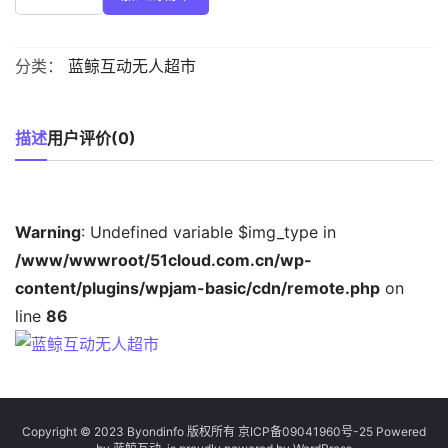
分类：
蓝鲸互动无人超市
描述
用户评价(0)
Warning
: Undefined variable $img_type in
/www/wwwroot/51cloud.com.cn/wp-
content/plugins/wpjam-basic/cdn/remote.php
on
line
86
Copyright © 2023 Byondinfo 版权所有
京ICP备09041960号-25
Powered