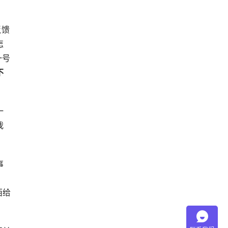
反馈
怎
一号
不
一
我
事
。
西给